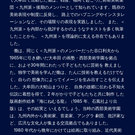
団 ＜九州派＞後期のメンバーとして知られています。既存の
美術表現や制度に反発し、 路上でのハプニングやインスタレ
ーションなど、その場限りの表現を実践しました。 また、＜
九州派＞を内部から批評するかのようなテキストを多く執筆
したことから、 ＜九州派＞を理論的に支える存在でもありま
した。
働は、同じく＜九州派＞のメンバーだった谷口利夫から
1965年に引き継いだ大牟田 の画塾・西部美術学園を拠点
に、およそ30年間にわたって子どもたちに芸術を 教えまし
た。独学で美術を学んだ働は、たんに技術を教えるだけでな
く、自らの 想像力によってイメージを生み出すことを伝えま
した。大牟田の大蛇山まつりと、 自身の故郷に伝わる不知火
伝説に着想を得て、2 年がかりで子どもたちと共に制作 した
版画創作絵本『海にねむる龍』（1985 年、石風社より出
版）は、その結実と いえるでしょう。当時の西部美術学園
は、九州内外から美術家、音楽家、アングラ 劇団、批評家な
ど、広汎な文化人が集まる交流拠点でもありました。
1980 年代から晩年にかけては絵画に取り組み、近代美術