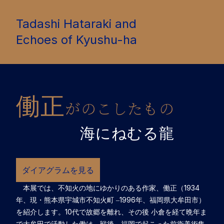
Tadashi Hataraki and
Echoes of Kyushu-ha
働正
がのこしたもの
海にねむる龍
ダイアグラムを見る
本展では、不知火の地にゆかりのある作家、働正（1934
年、現・熊本県宇城市不知火町 ‒1996年、福岡県大牟田市）
を紹介します。10代で故郷を離れ、その後 小倉を経て晩年ま
で大牟田で活動した働は、戦後、福岡で起こった前衛美術集