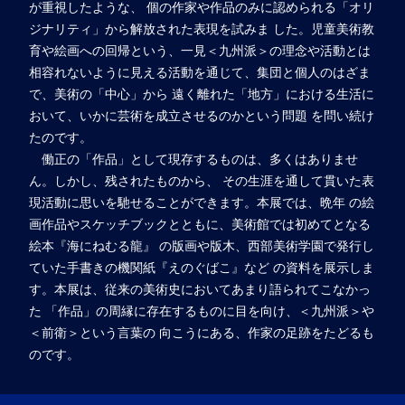
が重視したような、 個の作家や作品のみに認められる「オリ
ジナリティ」から解放された表現を試みま した。児童美術教
育や絵画への回帰という、一見＜九州派＞の理念や活動とは
相容れないように見える活動を通じて、集団と個人のはざま
で、美術の「中心」から 遠く離れた「地方」における生活に
おいて、いかに芸術を成立させるのかという問題 を問い続け
たのです。
働正の「作品」として現存するものは、多くはありませ
ん。しかし、残されたものから、 その生涯を通して貫いた表
現活動に思いを馳せることができます。本展では、晩年 の絵
画作品やスケッチブックとともに、美術館では初めてとなる
絵本『海にねむる龍』 の版画や版木、西部美術学園で発行し
ていた手書きの機関紙『えのぐばこ』など の資料を展示しま
す。本展は、従来の美術史においてあまり語られてこなかっ
た 「作品」の周縁に存在するものに目を向け、＜九州派＞や
＜前衛＞という言葉の 向こうにある、作家の足跡をたどるも
のです。